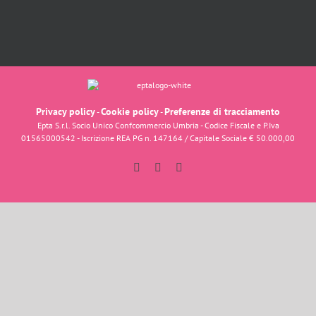
Privacy policy
Cookie policy
Preferenze di tracciamento
-
-
Epta S.r.l. Socio Unico Confcommercio Umbria - Codice Fiscale e P.Iva
01565000542 - Iscrizione REA PG n. 147164 / Capitale Sociale € 50.000,00
Facebook
Instagram
YouTube