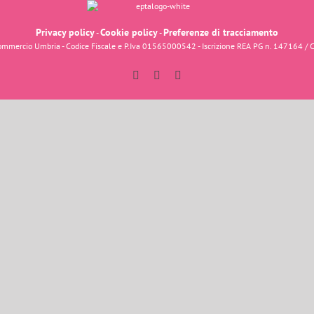
Privacy policy
Cookie policy
Preferenze di tracciamento
-
-
fcommercio Umbria - Codice Fiscale e P.Iva 01565000542 - Iscrizione REA PG n. 147164 / 
Facebook
Instagram
YouTube