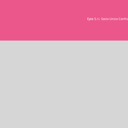
Epta S.r.l. Socio Unico Con