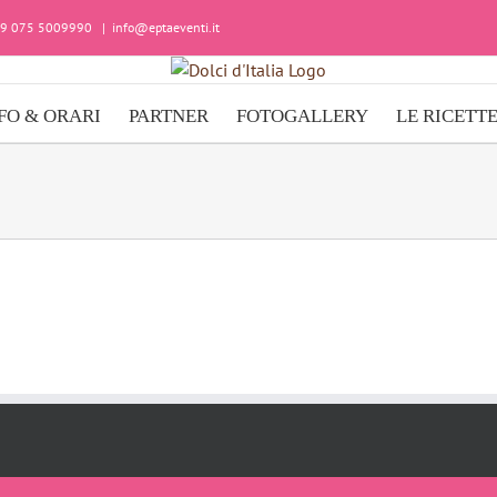
+39 075 5009990
|
info@eptaeventi.it
FO & ORARI
PARTNER
FOTOGALLERY
LE RICETT