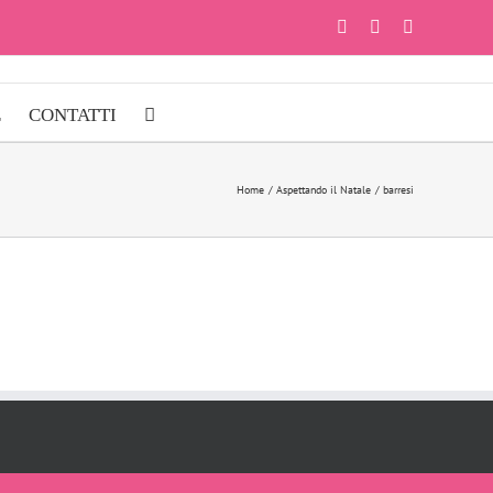
Facebook
Instagram
YouTube
E
CONTATTI
Home
Aspettando il Natale
barresi