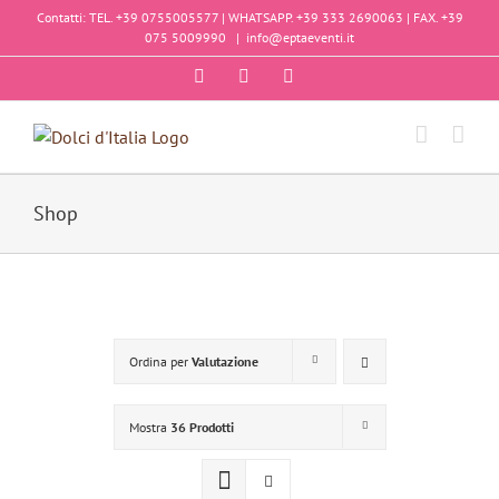
Salta
Contatti: TEL. +39 0755005577 | WHATSAPP. +39 333 2690063 | FAX. +39
al
075 5009990
|
info@eptaeventi.it
contenuto
Facebook
Instagram
YouTube
Shop
Ordina per
Valutazione
Mostra
36 Prodotti