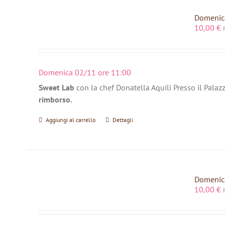
Domenica
10,00
€
Domenica 02/11 ore 11:00
Sweet Lab
con la chef Donatella Aquili Presso il Palaz
rimborso.
Aggiungi al carrello
Dettagli
Domenica
10,00
€