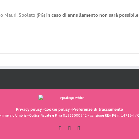
zo Mauri, Spoleto (PG)
in caso di annullamento non sarà possibile 
Privacy policy
Cookie policy
Preferenze di tracciamento
-
-
fcommercio Umbria - Codice Fiscale e P.Iva 01565000542 - Iscrizione REA PG n. 147164 / 
Facebook
Instagram
YouTube