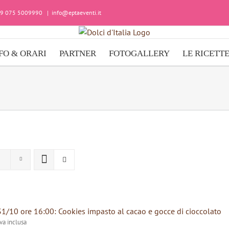
+39 075 5009990
|
info@eptaeventi.it
FO & ORARI
PARTNER
FOTOGALLERY
LE RICETT
31/10 ore 16:00: Cookies impasto al cacao e gocce di cioccolato
iva inclusa