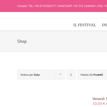
Salta
Contatti: TEL. +39 0755005577 | WHATSAPP. +39 333 2690063 | FAX. 
al
contenuto
IL FESTIVAL
IN
Shop
Ordina per
Data
Mostra
12 Prodotti
Venerdì 
10,00
€