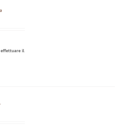
a
effettuare il
o