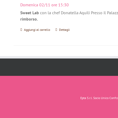
Domenica 02/11 ore 15:30
Sweet Lab
con la chef Donatella Aquili Presso il Palaz
rimborso.
Aggiungi al carrello
Dettagli
Epta S.r.l. Socio Unico Con