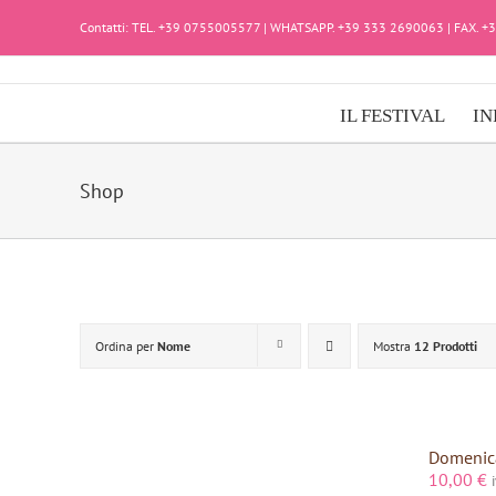
Salta
Contatti: TEL. +39 0755005577 | WHATSAPP. +39 333 2690063 | FAX. 
al
contenuto
IL FESTIVAL
IN
Shop
Ordina per
Nome
Mostra
12 Prodotti
Domenica
10,00
€