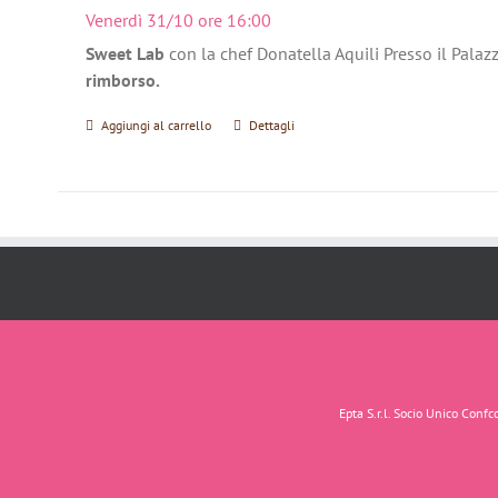
Venerdì 31/10 ore 16:00
Sweet Lab
con la chef Donatella Aquili Presso il Palaz
rimborso.
Aggiungi al carrello
Dettagli
Epta S.r.l. Socio Unico Con