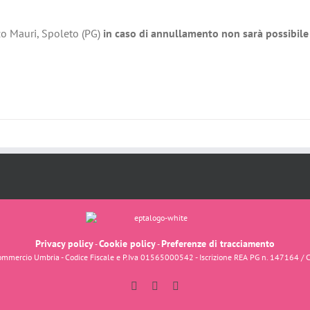
zo Mauri, Spoleto (PG)
in caso di annullamento non sarà possibile 
Privacy policy
Cookie policy
Preferenze di tracciamento
-
-
fcommercio Umbria - Codice Fiscale e P.Iva 01565000542 - Iscrizione REA PG n. 147164 / 
Facebook
Instagram
YouTube