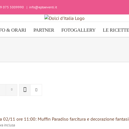
+39 075 5009990
|
info@eptaeventi.it
FO & ORARI
PARTNER
FOTOGALLERY
LE RICETT
 02/11 ore 11:00: Muffin Paradiso farcitura e decorazione fantasi
iva inclusa