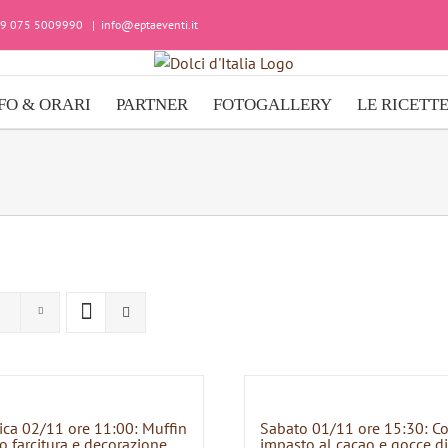
+39 075 5009990
|
info@eptaeventi.it
FO & ORARI
PARTNER
FOTOGALLERY
LE RICETT
ca 02/11 ore 11:00: Muffin
Sabato 01/11 ore 15:30: C
o farcitura e decorazione
impasto al cacao e gocce di