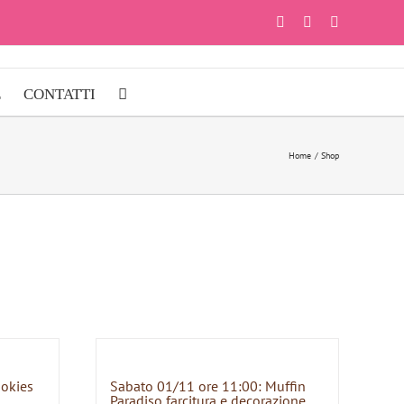
Facebook
Instagram
YouTube
E
CONTATTI
Home
Shop
ookies
Sabato 01/11 ore 11:00: Muffin
Paradiso farcitura e decorazione