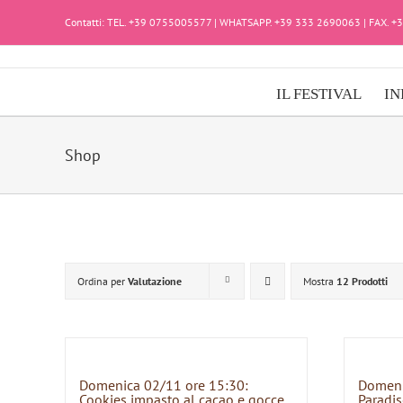
Salta
Contatti: TEL. +39 0755005577 | WHATSAPP. +39 333 2690063 | FAX. 
al
contenuto
IL FESTIVAL
IN
Shop
Ordina per
Valutazione
Mostra
12 Prodotti
Domenica 02/11 ore 15:30:
Domeni
Cookies impasto al cacao e gocce
Paradis