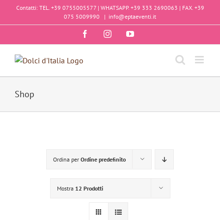
Salta
Contatti: TEL. +39 0755005577 | WHATSAPP. +39 333 2690063 | FAX. +39
al
075 5009990
|
info@eptaeventi.it
contenuto
Facebook
Instagram
YouTube
Shop
Ordina per
Ordine predefinito
Mostra
12 Prodotti