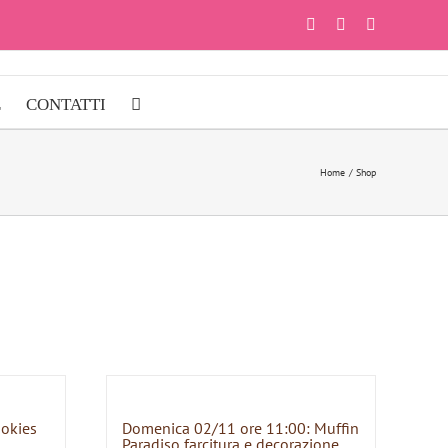
Facebook
Instagram
YouTube
E
CONTATTI
Home
Shop
ookies
Domenica 02/11 ore 11:00: Muffin
Paradiso farcitura e decorazione