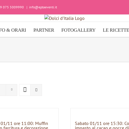
+39 075 5009990
|
info@eptaeventi.it
FO & ORARI
PARTNER
FOTOGALLERY
LE RICETT
 01/11 ore 11:00: Muffin
Sabato 01/11 ore 15:30: C
o farcitura e decorazione
impasto al cacao e gocce di