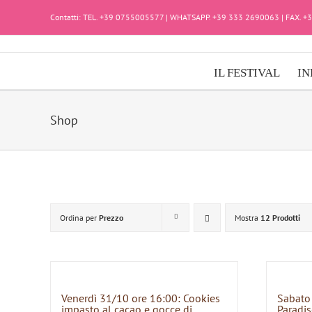
Salta
Contatti: TEL. +39 0755005577 | WHATSAPP. +39 333 2690063 | FAX. 
al
contenuto
IL FESTIVAL
IN
Shop
Ordina per
Prezzo
Mostra
12 Prodotti
Venerdì 31/10 ore 16:00: Cookies
Sabato
impasto al cacao e gocce di
Paradis