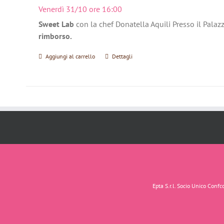
Venerdì 31/10 ore 16:00
Sweet Lab
con la chef Donatella Aquili Presso il Palaz
rimborso.
Aggiungi al carrello
Dettagli
Epta S.r.l. Socio Unico Con