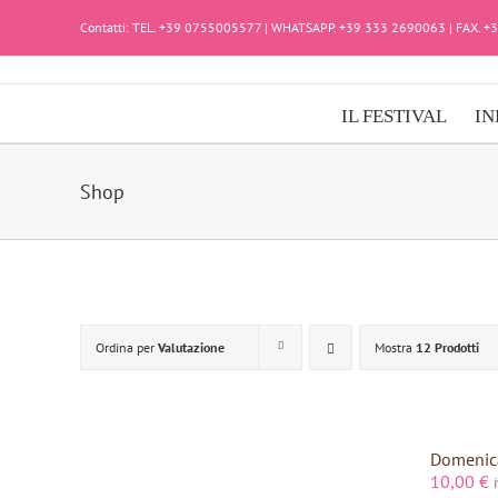
Salta
Contatti: TEL. +39 0755005577 | WHATSAPP. +39 333 2690063 | FAX. 
al
contenuto
IL FESTIVAL
IN
Shop
Ordina per
Valutazione
Mostra
12 Prodotti
Domenica
10,00
€