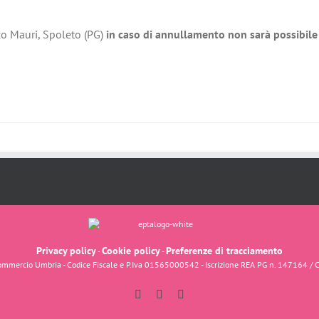
zo Mauri, Spoleto (PG)
in caso di annullamento non sarà possibile 
Privacy policy
Cookie policy
Preferenze di tracciamento
-
-
fcommercio Umbria - Codice Fiscale e P.Iva 01565000542 - Iscrizione REA PG n. 147164 / 
Facebook
Instagram
YouTube