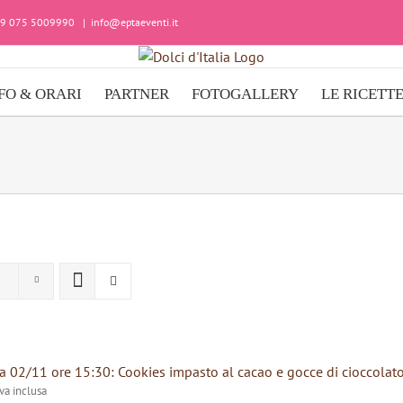
+39 075 5009990
|
info@eptaeventi.it
FO & ORARI
PARTNER
FOTOGALLERY
LE RICETT
 02/11 ore 15:30: Cookies impasto al cacao e gocce di cioccolat
iva inclusa