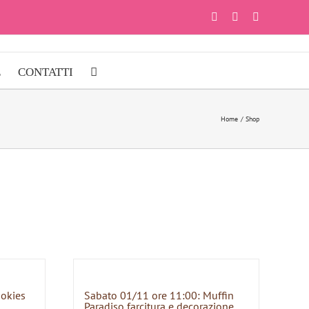
Facebook
Instagram
YouTube
E
CONTATTI
Home
Shop
ookies
Sabato 01/11 ore 11:00: Muffin
Paradiso farcitura e decorazione