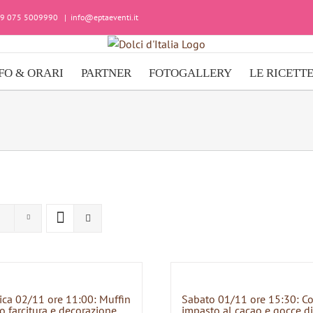
+39 075 5009990
|
info@eptaeventi.it
FO & ORARI
PARTNER
FOTOGALLERY
LE RICETT
ca 02/11 ore 11:00: Muffin
Sabato 01/11 ore 15:30: C
o farcitura e decorazione
impasto al cacao e gocce di