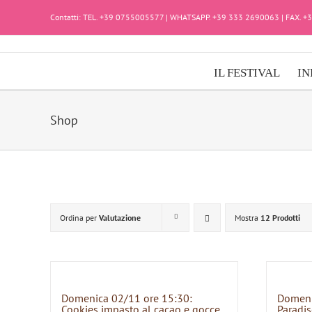
Salta
Contatti: TEL. +39 0755005577 | WHATSAPP. +39 333 2690063 | FAX. 
al
contenuto
IL FESTIVAL
IN
Shop
Ordina per
Valutazione
Mostra
12 Prodotti
Domenica 02/11 ore 15:30:
Domeni
Cookies impasto al cacao e gocce
Paradis