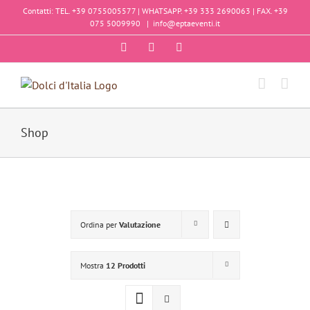
Salta
Contatti: TEL. +39 0755005577 | WHATSAPP. +39 333 2690063 | FAX. +39
al
075 5009990
|
info@eptaeventi.it
contenuto
Facebook
Instagram
YouTube
Shop
Ordina per
Valutazione
Mostra
12 Prodotti