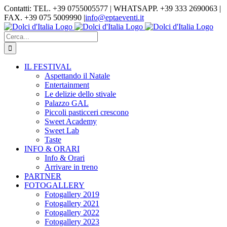
Salta
Contatti: TEL. +39 0755005577 | WHATSAPP. +39 333 2690063 |
al
FAX. +39 075 5009990
|
info@eptaeventi.it
contenuto
Facebook
Instagram
YouTube
Cerca
per:
IL FESTIVAL
Aspettando il Natale
Entertainment
Le delizie dello stivale
Palazzo GAL
Piccoli pasticceri crescono
Sweet Academy
Sweet Lab
Taste
INFO & ORARI
Info & Orari
Arrivare in treno
PARTNER
FOTOGALLERY
Fotogallery 2019
Fotogallery 2021
Fotogallery 2022
Fotogallery 2023