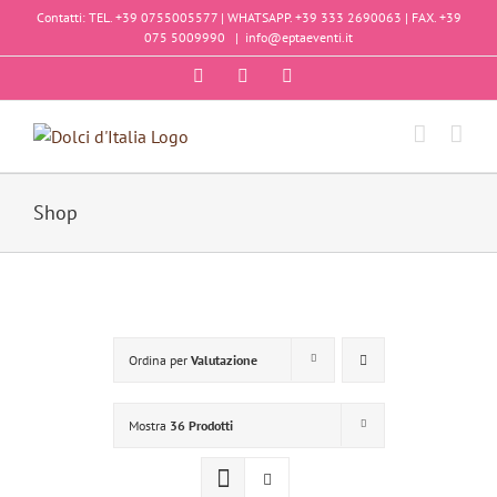
Salta
Contatti: TEL. +39 0755005577 | WHATSAPP. +39 333 2690063 | FAX. +39
al
075 5009990
|
info@eptaeventi.it
contenuto
Facebook
Instagram
YouTube
Shop
Ordina per
Valutazione
Mostra
36 Prodotti