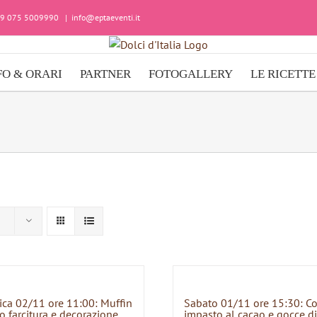
+39 075 5009990
|
info@eptaeventi.it
FO & ORARI
PARTNER
FOTOGALLERY
LE RICETTE
ca 02/11 ore 11:00: Muffin
Sabato 01/11 ore 15:30: C
o farcitura e decorazione
impasto al cacao e gocce di