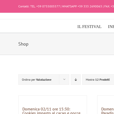
Salta
Contatti: TEL. +39 0755005577 | WHATSAPP. +39 333 2690063 | FAX. 
al
contenuto
IL FESTIVAL
IN
Shop
Ordina per
Valutazione
Mostra
12 Prodotti
Domenica 02/11 ore 15:30:
Domeni
Cookies impasto al cacao e gocce
Paradis