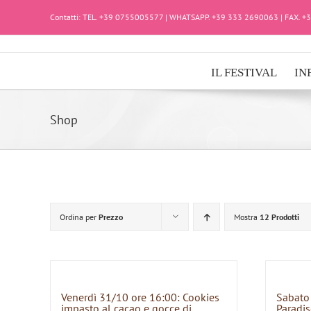
Salta
Contatti: TEL. +39 0755005577 | WHATSAPP. +39 333 2690063 | FAX. 
al
contenuto
IL FESTIVAL
IN
Shop
Ordina per
Prezzo
Mostra
12 Prodotti
Venerdì 31/10 ore 16:00: Cookies
Sabato
impasto al cacao e gocce di
Paradis