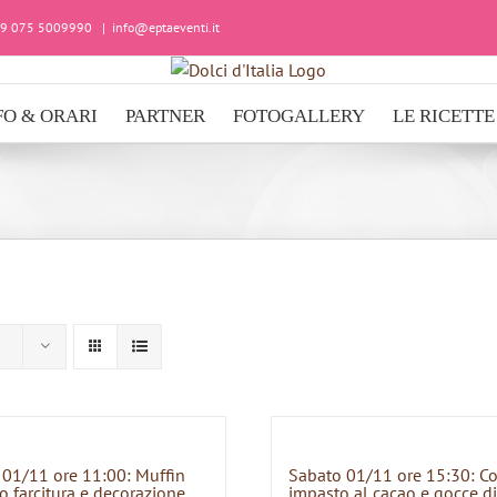
+39 075 5009990
|
info@eptaeventi.it
FO & ORARI
PARTNER
FOTOGALLERY
LE RICETTE
 01/11 ore 11:00: Muffin
Sabato 01/11 ore 15:30: C
o farcitura e decorazione
impasto al cacao e gocce di