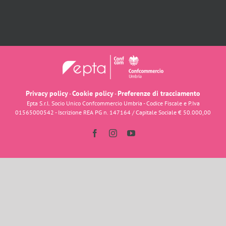
Privacy policy
Cookie policy
Preferenze di tracciamento
-
-
Epta S.r.l. Socio Unico Confcommercio Umbria - Codice Fiscale e P.Iva
01565000542 - Iscrizione REA PG n. 147164 / Capitale Sociale € 50.000,00
Facebook
Instagram
YouTube
Dolci d'Italia
Ciao e benvenuto su
Dolci d'Italia
Come possiamo aiutarti?