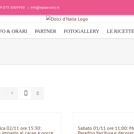
+39 075 5009990
|
info@eptaeventi.it
FO & ORARI
PARTNER
FOTOGALLERY
LE RICETT
ca 02/11 ore 15:30:
Sabato 01/11 ore 11:00: M
 impasto al cacao e gocce
Paradiso farcitura e decora