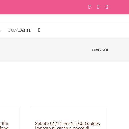
Facebook
Instagram
YouTube
E
CONTATTI
Home
Shop
uffin
Sabato 01/11 ore 15:30: Cookies
zione
impasto al cacao e gocce di