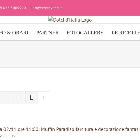
+39 075 5009990
|
info@eptaeventi.it
FO & ORARI
PARTNER
FOTOGALLERY
LE RICETT
 02/11 ore 11:00: Muffin Paradiso farcitura e decorazione fantasi
iva inclusa