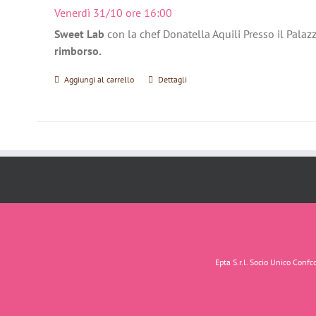
Venerdì 31/10 ore 16:00
Sweet Lab
con la chef Donatella Aquili Presso il Palaz
rimborso.
Aggiungi al carrello
Dettagli
Epta S.r.l. Socio Unico Con