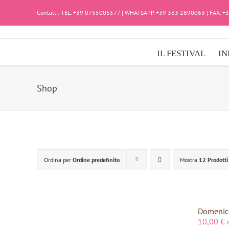
Salta
Contatti: TEL. +39 0755005577 | WHATSAPP. +39 333 2690063 | FAX. 
al
contenuto
IL FESTIVAL
IN
Shop
Ordina per
Ordine predefinito
Mostra
12 Prodotti
Domenica
10,00
€