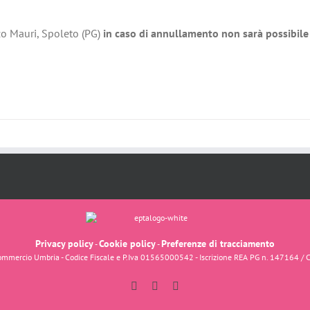
zo Mauri, Spoleto (PG)
in caso di annullamento non sarà possibile 
Privacy policy
Cookie policy
Preferenze di tracciamento
-
-
fcommercio Umbria - Codice Fiscale e P.Iva 01565000542 - Iscrizione REA PG n. 147164 / 
Facebook
Instagram
YouTube