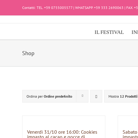
Salta
Contatti: TEL. +39 0755005577 | WHATSAPP. +39 333 2690063 | FAX. 
al
contenuto
IL FESTIVAL
IN
Shop
Ordina per
Ordine predefinito
Mostra
12 Prodotti
Venerdì 31/10 ore 16:00: Cookies
Sabato
impasto al cacao e gocce di
impasto