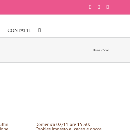
Facebook
Instagram
YouTube
E
CONTATTI
Home
Shop
uffin
Domenica 02/11 ore 15:30:
zione
Cookies impasto al cacao e gocce