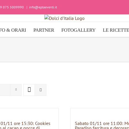
+39 075 5009990
|
info@eptaeventi.it
FO & ORARI
PARTNER
FOTOGALLERY
LE RICETT
 01/11 ore 15:30: Cookies
Sabato 01/11 ore 11:00: M
 al cacao e gocce di
Paradiso farcitura e decora