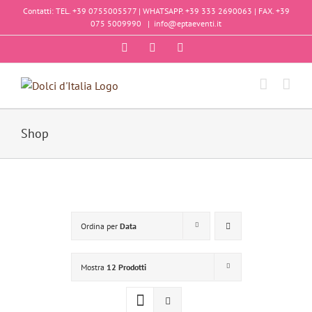
Salta
Contatti: TEL. +39 0755005577 | WHATSAPP. +39 333 2690063 | FAX. +39
al
075 5009990
|
info@eptaeventi.it
contenuto
Facebook
Instagram
YouTube
Shop
Ordina per
Data
Mostra
12 Prodotti