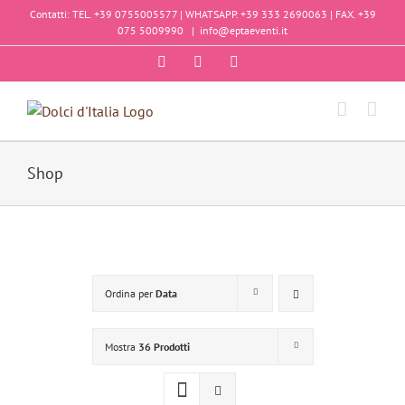
Salta
Contatti: TEL. +39 0755005577 | WHATSAPP. +39 333 2690063 | FAX. +39
al
075 5009990
|
info@eptaeventi.it
contenuto
Facebook
Instagram
YouTube
Shop
Ordina per
Data
Mostra
36 Prodotti