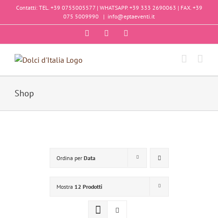
Salta
Contatti: TEL. +39 0755005577 | WHATSAPP. +39 333 2690063 | FAX. +39
al
075 5009990
|
info@eptaeventi.it
contenuto
Facebook
Instagram
YouTube
Shop
Ordina per
Data
Mostra
12 Prodotti