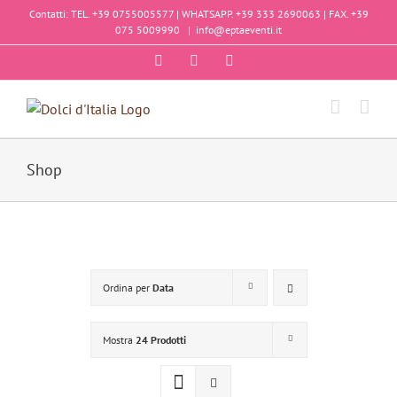
Salta
Contatti: TEL. +39 0755005577 | WHATSAPP. +39 333 2690063 | FAX. +39
al
075 5009990
|
info@eptaeventi.it
contenuto
Facebook
Instagram
YouTube
Shop
Ordina per
Data
Mostra
24 Prodotti