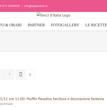
+39 075 5009990
|
info@eptaeventi.it
FO & ORARI
PARTNER
FOTOGALLERY
LE RICETT
1/11 ore 11:00: Muffin Paradiso farcitura e decorazione fantasia
iva inclusa