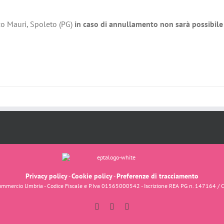
zo Mauri, Spoleto (PG)
in caso di annullamento non sarà possibile 
Privacy policy
Cookie policy
Preferenze di tracciamento
-
-
fcommercio Umbria - Codice Fiscale e P.Iva 01565000542 - Iscrizione REA PG n. 147164 / 
Facebook
Instagram
YouTube