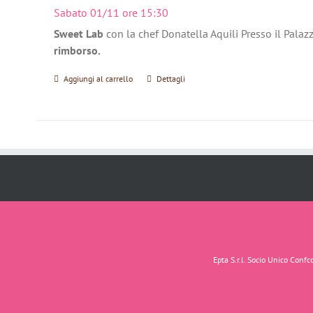
Sabato 01/11 ore 15:30
Sweet Lab
con la chef Donatella Aquili Presso il Palaz
rimborso.
Aggiungi al carrello
Dettagli
Epta S.r.l. Socio Unico Con