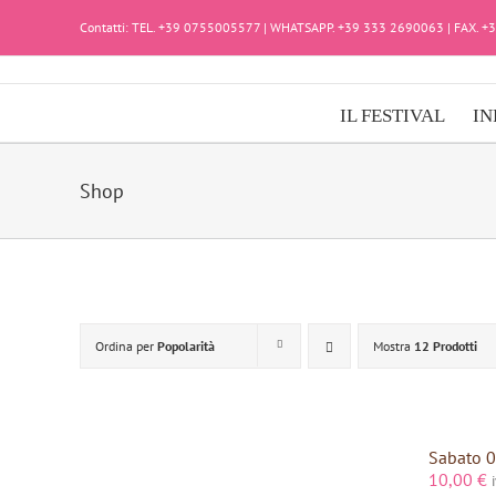
Salta
Contatti: TEL. +39 0755005577 | WHATSAPP. +39 333 2690063 | FAX. 
al
contenuto
IL FESTIVAL
IN
Shop
Ordina per
Popolarità
Mostra
12 Prodotti
Sabato 0
10,00
€