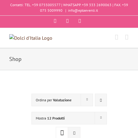
Salta
Contatti: TEL. +39 0755005577 | WHATSAPP. +39 333 2690063 | FAX. +39
al
075 5009990
|
info@eptaeventi.it
contenuto
Facebook
Instagram
YouTube
Shop
Ordina per
Valutazione
Mostra
12 Prodotti