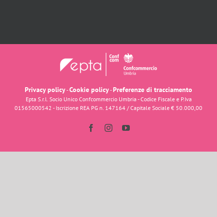
Privacy policy
Cookie policy
Preferenze di tracciamento
-
-
Epta S.r.l. Socio Unico Confcommercio Umbria - Codice Fiscale e P.Iva
01565000542 - Iscrizione REA PG n. 147164 / Capitale Sociale € 50.000,00
Facebook
Instagram
YouTube
Dolci d'Italia
Ciao e benvenuto su
Dolci d'Italia
Come possiamo aiutarti?