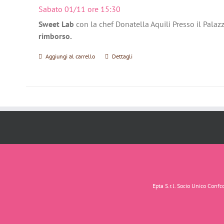
Sabato 01/11 ore 15:30
Sweet Lab
con la chef Donatella Aquili Presso il Palaz
rimborso.
Aggiungi al carrello
Dettagli
Epta S.r.l. Socio Unico Con