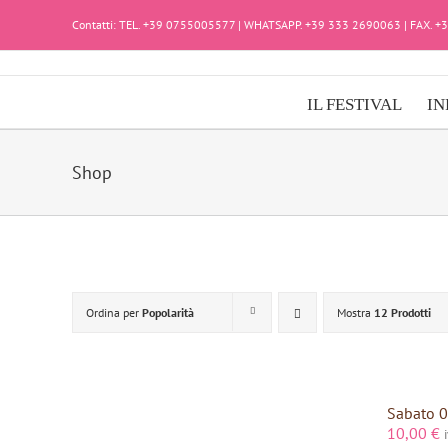
Salta
Contatti: TEL. +39 0755005577 | WHATSAPP. +39 333 2690063 | FAX. 
al
contenuto
IL FESTIVAL
IN
Shop
Ordina per
Popolarità
Mostra
12 Prodotti
Sabato 0
10,00
€