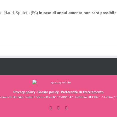
zo Mauri, Spoleto (PG)
in caso di annullamento non sarà possibile 
Privacy policy
Cookie policy
Preferenze di tracciamento
-
-
fcommercio Umbria - Codice Fiscale e P.Iva 01565000542 - Iscrizione REA PG n. 147164 / 
Facebook
Instagram
YouTube