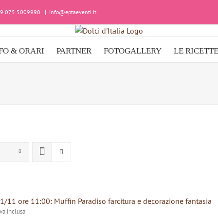
+39 075 5009990
|
info@eptaeventi.it
FO & ORARI
PARTNER
FOTOGALLERY
LE RICETT
1/11 ore 11:00: Muffin Paradiso farcitura e decorazione fantasia
iva inclusa