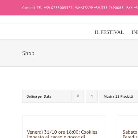
Salta
Contatti: TEL. +39 0755005577 | WHATSAPP. +39 333 2690063 | FAX. 
al
contenuto
IL FESTIVAL
IN
Shop
Ordina per
Data
Mostra
12 Prodotti
Venerdì 31/10 ore 16:00: Cookies
Sabato
impasto al cacao e gocce di
Paradis