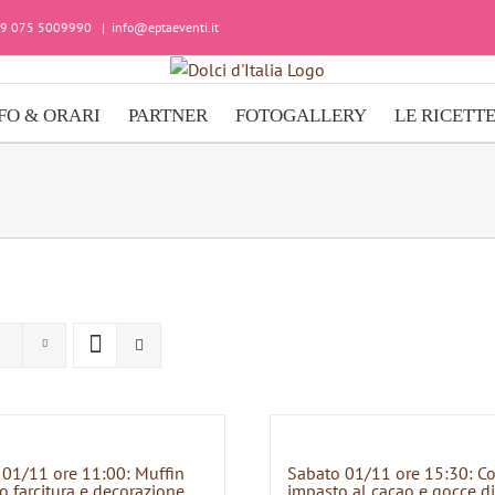
+39 075 5009990
|
info@eptaeventi.it
FO & ORARI
PARTNER
FOTOGALLERY
LE RICETT
 01/11 ore 11:00: Muffin
Sabato 01/11 ore 15:30: C
o farcitura e decorazione
impasto al cacao e gocce di