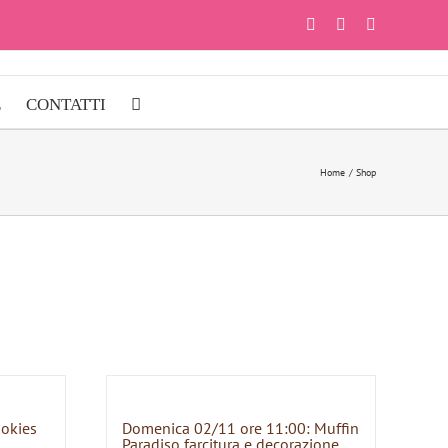
Facebook
Instagram
YouTube
E
CONTATTI
Home
Shop
ookies
Domenica 02/11 ore 11:00: Muffin
Paradiso farcitura e decorazione