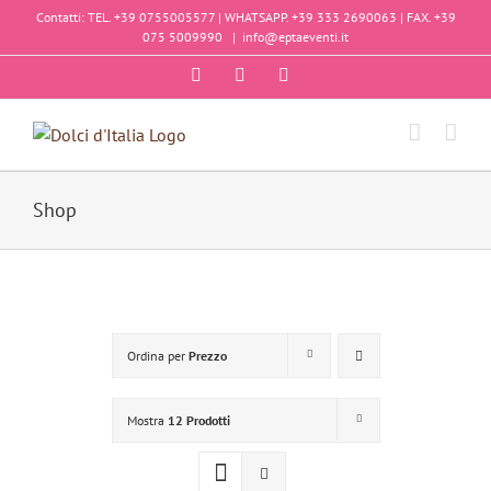
Salta
Contatti: TEL. +39 0755005577 | WHATSAPP. +39 333 2690063 | FAX. +39
al
075 5009990
|
info@eptaeventi.it
contenuto
Facebook
Instagram
YouTube
Shop
Ordina per
Prezzo
Mostra
12 Prodotti