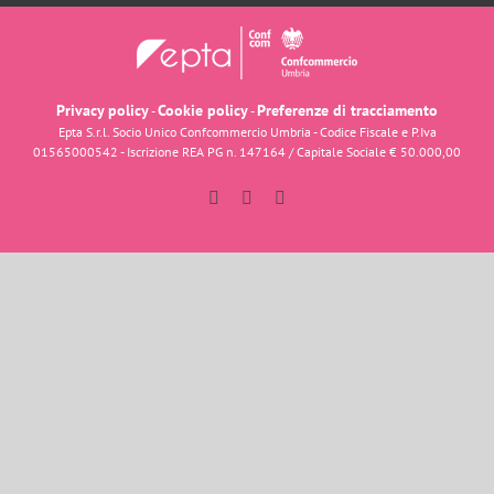
Privacy policy
Cookie policy
Preferenze di tracciamento
-
-
Epta S.r.l. Socio Unico Confcommercio Umbria - Codice Fiscale e P.Iva
01565000542 - Iscrizione REA PG n. 147164 / Capitale Sociale € 50.000,00
Facebook
Instagram
YouTube
Dolci d'Italia
Ciao e benvenuto su
Dolci d'Italia
Come possiamo aiutarti?
Avvia Chat