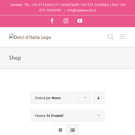
Salta
Contatti: TEL. +39 0755005577 | WHATSAPP. +39 333 2690063 | FAX. +39
al
075 5009990
|
info@eptaeventi.it
contenuto
Facebook
Instagram
YouTube
Shop
Ordina per
Nome
Mostra
36 Prodotti