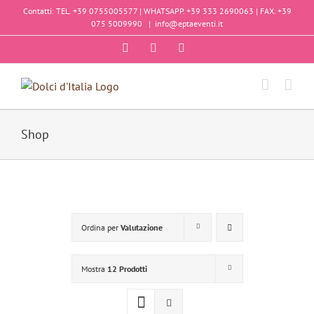
Salta
Contatti: TEL. +39 0755005577 | WHATSAPP. +39 333 2690063 | FAX. +39
al
075 5009990
|
info@eptaeventi.it
contenuto
Facebook
Instagram
YouTube
Shop
Ordina per
Valutazione
Mostra
12 Prodotti