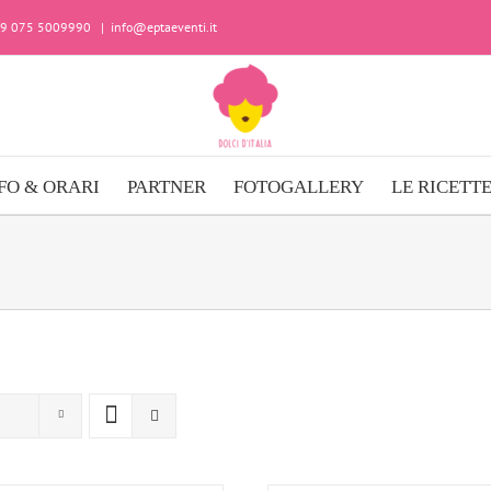
+39 075 5009990
|
info@eptaeventi.it
FO & ORARI
PARTNER
FOTOGALLERY
LE RICETT