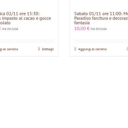
ca 02/11 ore 15:30:
Sabato 01/11 ore 11:00: M
 impasto al cacao e gocce
Paradiso farcitura e decora
colato
fantasia
€
10,00
€
iva inclusa
iva inclusa
i al carrello
Dettagli
Aggiungi al carrello