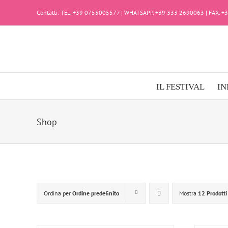
Salta
Contatti: TEL. +39 0755005577 | WHATSAPP. +39 333 2690063 | FAX. 
al
contenuto
IL FESTIVAL
IN
Shop
Ordina per
Ordine predefinito
Mostra
12 Prodotti