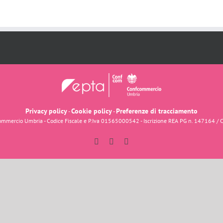
Privacy policy
Cookie policy
Preferenze di tracciamento
-
-
fcommercio Umbria - Codice Fiscale e P.Iva 01565000542 - Iscrizione REA PG n. 147164 / 
Facebook
Instagram
YouTube