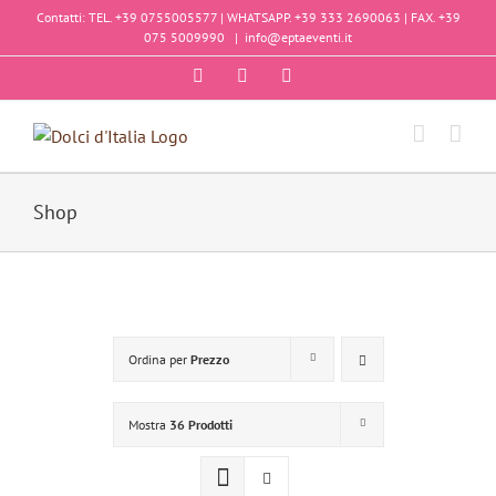
Salta
Contatti: TEL. +39 0755005577 | WHATSAPP. +39 333 2690063 | FAX. +39
al
075 5009990
|
info@eptaeventi.it
contenuto
Facebook
Instagram
YouTube
Shop
Ordina per
Prezzo
Mostra
36 Prodotti