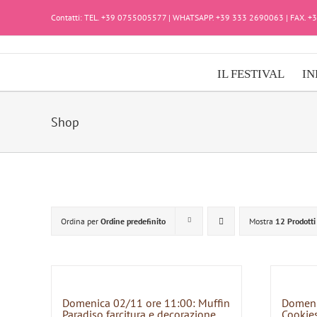
Salta
Contatti: TEL. +39 0755005577 | WHATSAPP. +39 333 2690063 | FAX. 
al
contenuto
IL FESTIVAL
IN
Shop
Ordina per
Ordine predefinito
Mostra
12 Prodotti
Domenica 02/11 ore 11:00: Muffin
Domeni
Paradiso farcitura e decorazione
Cookies