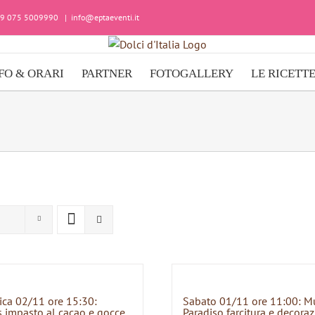
+39 075 5009990
|
info@eptaeventi.it
FO & ORARI
PARTNER
FOTOGALLERY
LE RICETT
ca 02/11 ore 15:30:
Sabato 01/11 ore 11:00: M
 impasto al cacao e gocce
Paradiso farcitura e decora