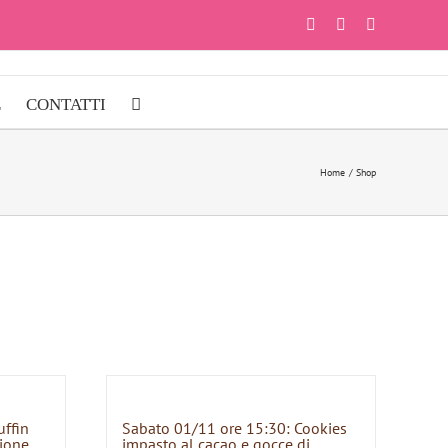
Facebook
Instagram
YouTube
E
CONTATTI
Home
Shop
uffin
Sabato 01/11 ore 15:30: Cookies
zione
impasto al cacao e gocce di