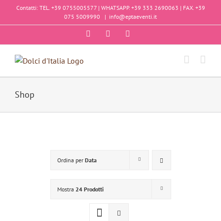
Salta
Contatti: TEL. +39 0755005577 | WHATSAPP. +39 333 2690063 | FAX. +39
al
075 5009990
|
info@eptaeventi.it
contenuto
Facebook
Instagram
YouTube
Shop
Ordina per
Data
Mostra
24 Prodotti