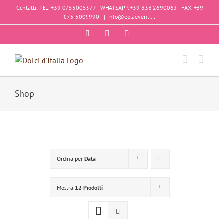
Salta
Contatti: TEL. +39 0755005577 | WHATSAPP. +39 333 2690063 | FAX. +39
al
075 5009990
|
info@eptaeventi.it
contenuto
Facebook
Instagram
YouTube
Shop
Ordina per
Data
Mostra
12 Prodotti