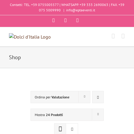
Salta
Contatti: TEL. +39 0755005577 | WHATSAPP. +39 333 2690063 | FAX. +39
al
075 5009990
|
info@eptaeventi.it
contenuto
Facebook
Instagram
YouTube
Shop
Ordina per
Valutazione
Mostra
24 Prodotti