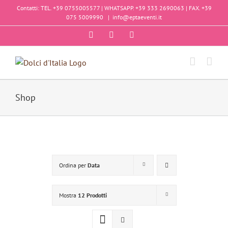
Salta
Contatti: TEL. +39 0755005577 | WHATSAPP. +39 333 2690063 | FAX. +39
al
075 5009990
|
info@eptaeventi.it
contenuto
Facebook
Instagram
YouTube
Shop
Ordina per
Data
Mostra
12 Prodotti